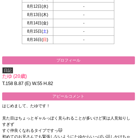
8月12日(
水
)
-
8月13日(
木
)
-
8月14日(
金
)
-
8月15日(
土
)
-
8月16日(
日
)
-
プロフィール
日記
たゆ
(20歳)
T.158 B.87 (E) W.55 H.82
アピールコメント
はじめまして、たゆです！
見た目はちょっとギャルっぽく見られることが多いけど実は人見知りし
すぎず
すぐ仲良くなれるタイプですっ🐱
初めてのお兄さんでも緊張しないようにたゆからいっぱい話しかけちゃ