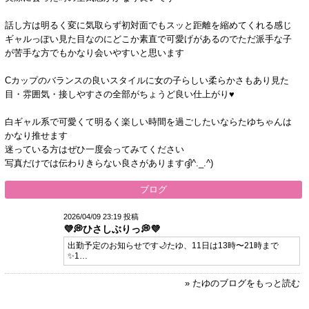
話し方は明るく変に気取らず初対面でもスッと距離を縮めてくれる感じ
ギャルっぽい見た目なのにどこか素直で可愛げがあるのでただ派手な子
が苦手な方でもかなり会いやすいと思います
Cカップのバランスの良いスタイルに女の子らしい柔らかさもあり見た
目・雰囲気・接しやすさの全部がちょうど良い仕上がり♥️
白ギャル系で可愛くて明るく楽しい時間を過ごしたいならたゆちゃんは
かなり推せます
迷っている方はぜひ一度会ってみてください
写真だけでは伝わりきらない良さがありますദ്ദി^._.^)
ブログ
2026/04/09 23:19 投稿
💜💭ひさしぶりっ💭💜
出勤予定のお知らせです🌙たゆ、11日は13時〜21時まで
✨1…
» たゆのブログをもっと読む