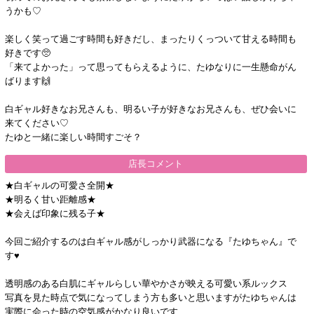
うかも♡
楽しく笑って過ごす時間も好きだし、まったりくっついて甘える時間も
好きです🥺
「来てよかった」って思ってもらえるように、たゆなりに一生懸命がん
ばります🙌
白ギャル好きなお兄さんも、明るい子が好きなお兄さんも、ぜひ会いに
来てください♡
たゆと一緒に楽しい時間すごそ？
店長コメント
★白ギャルの可愛さ全開★
★明るく甘い距離感★
★会えば印象に残る子★
今回ご紹介するのは白ギャル感がしっかり武器になる『たゆちゃん』で
す♥️
透明感のある白肌にギャルらしい華やかさが映える可愛い系ルックス
写真を見た時点で気になってしまう方も多いと思いますがたゆちゃんは
実際に会った時の空気感がかなり良いです