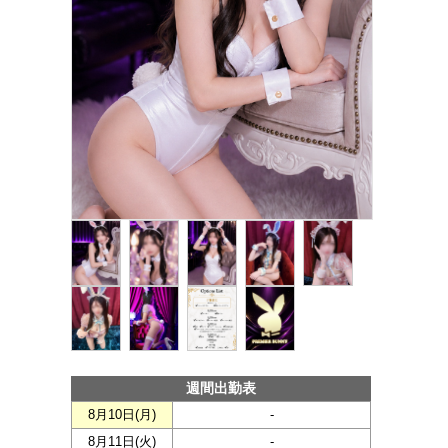
週間出勤表
8月10日(
月
)
-
8月11日(
火
)
-